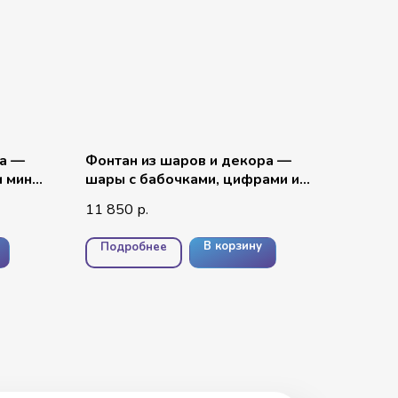
ра —
Фонтан из шаров и декора —
и мини
шары с бабочками, цифрами и
шарами под потолок
11 850
р.
В корзину
Подробнее