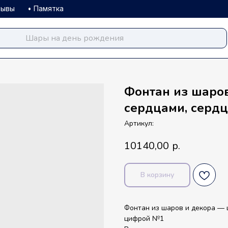
зывы
• Памятка
balloondog.ru
Фонтан из шаро
сердцами, серд
Артикул:
10140,00
р.
В корзину
Фонтан из шаров и декора — 
цифрой №1