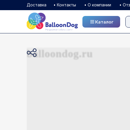
Доставка
• Контакты
• О компании
• От
Каталог
Каталог
balloondog.ru