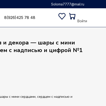
Soloma7777@mail.ru
8(926)425 78 48
8(926)425 78 48
Войти
в и декора — шары с мини
цем с надписью и цифрой №1
шары с мини сердцами, сердцем с надписью и