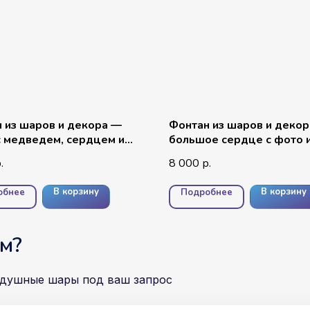
 из шаров и декора —
Фонтан из шаров и деко
 медведем, сердцем и
большое сердце с фото 
сью №3
сердцами
8 000
.
р.
В корзину
В корзину
обнее
Подробнее
м?
здушные шары под ваш запрос