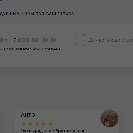
здушные шары под ваш запрос
+7
Для кого ищите ш
и
и
пользовательским согл-ем
Антон
Очень рад что обратился для