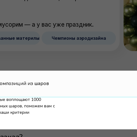
мусорим — а у вас уже праздник.
ванные материлы
Чемпионы аэродизайна
композиций из шаров
рые воплощают 1000
шных шаров, поможем вам с
елием?
ваши критерии