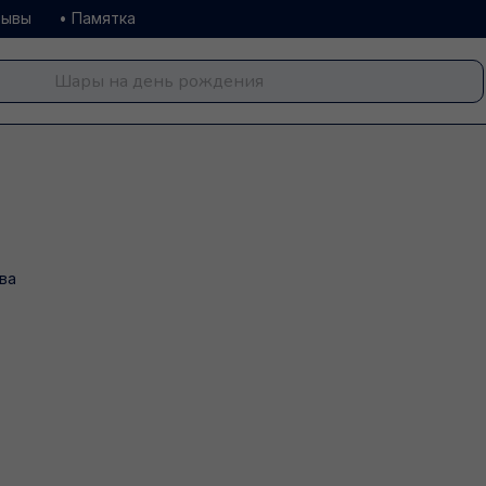
зывы
• Памятка
ва