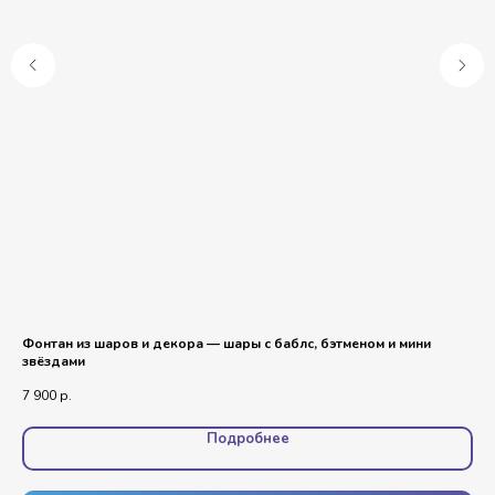
Фонтан из шаров и декора — шары с баблс, бэтменом и мини
Фо
звёздами
эл
7 900
р.
4 9
Подробнее