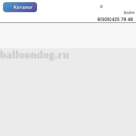
0
Каталог
Каталог
Войти
8(926)425 78 48
8(926)425 78 48
balloondog.ru