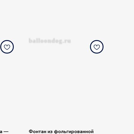
balloondog.ru
ра —
Фонтан из фольгированной