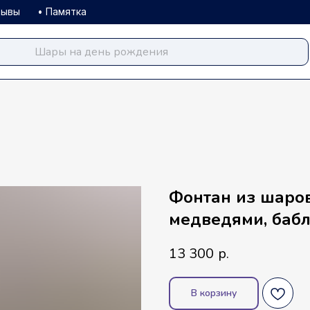
зывы
• Памятка
balloondog.ru
Фонтан из шаро
медведями, баб
13 300
р.
В корзину