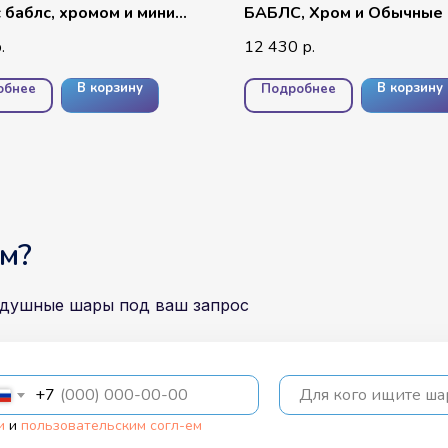
 баблс, хромом и мини
БАБЛС, Хром и Обычные
ем
Розовый набор
12 430
.
р.
В корзину
В корзину
обнее
Подробнее
м?
здушные шары под ваш запрос
+7
Для кого ищите ш
и
и
пользовательским согл-ем