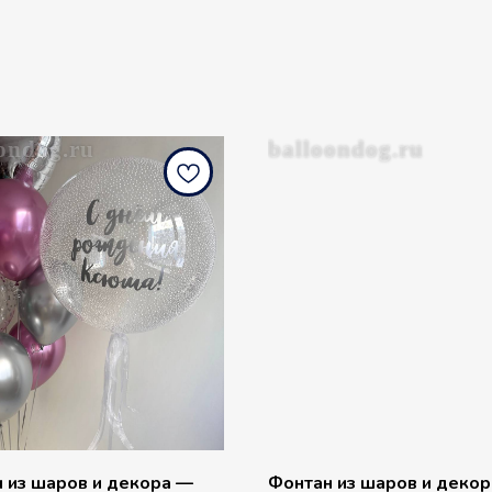
ondog.ru
balloondog.ru
 из шаров и декора —
Фонтан из шаров и деко