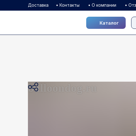
Доставка
• Контакты
• О компании
• От
Каталог
Каталог
balloondog.ru