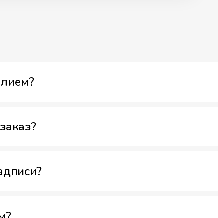
елием?
заказ?
адписи?
м?