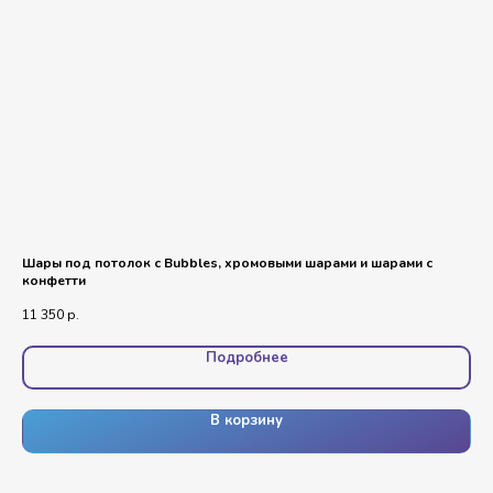
Шары под потолок с Bubbles, хромовыми шарами и шарами с
Фо
конфетти
Об
11 350
р.
8 8
Подробнее
В корзину