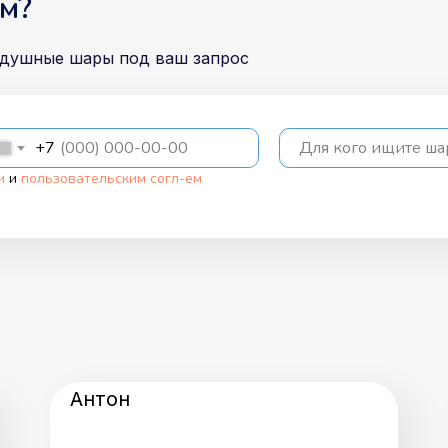
м?
здушные шары под ваш запрос
+7
Для кого ищите ш
и
и
пользовательским согл-ем
Антон