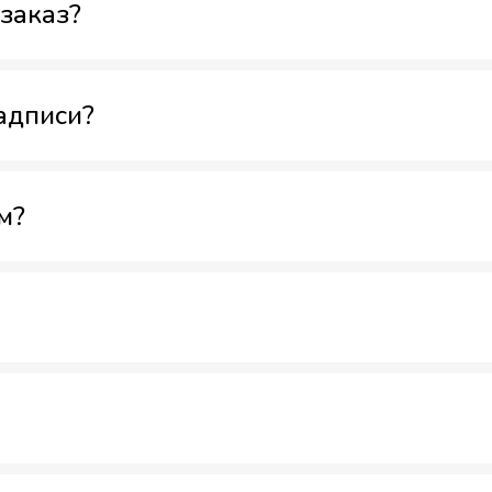
заказ?
адписи?
м?