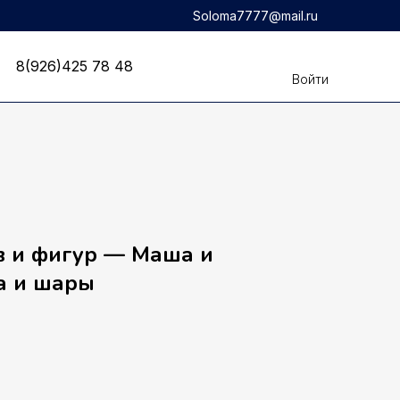
Soloma7777@mail.ru
8(926)425 78 48
8(926)425 78 48
Войти
в и фигур — Маша и
а и шары