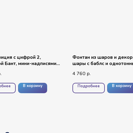
иция с цифрой 2,
Фонтан из шаров и деко
й Бант, мини-надписями и
шары с баблс и однотон
отом
шарами №11
4 760
.
р.
В корзину
В корзину
обнее
Подробнее