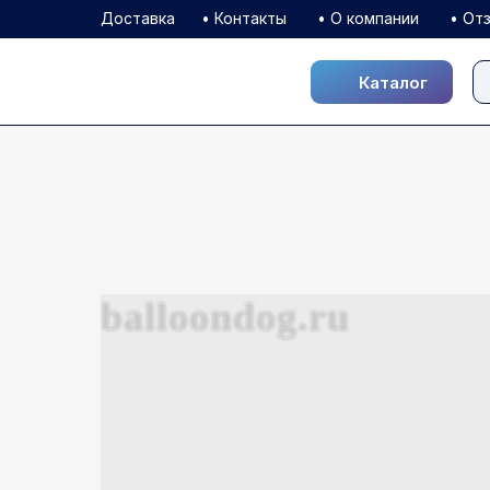
Доставка
• Контакты
• О компании
• От
Каталог
Каталог
balloondog.ru