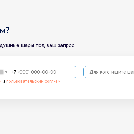
м?
здушные шары под ваш запрос
+7
Для кого ищите ш
и
и
пользовательским согл-ем