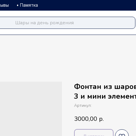
зывы
• Памятка
Фонтан из шаро
balloondog.ru
3 и мини элемен
Артикул:
3000,00
р.