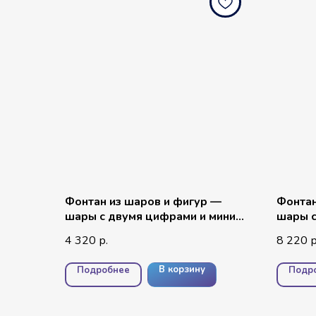
Фонтан из шаров и фигур —
Фонтан
шары с двумя цифрами и мини
шары с
элементами
надпис
4 320
8 220
р.
р
№1
В корзину
Подробнее
Подр