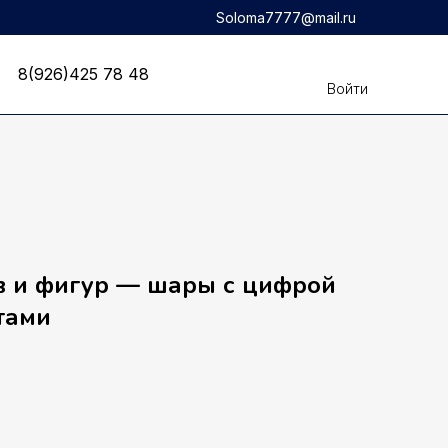
Soloma7777@mail.ru
8(926)425 78 48
8(926)425 78 48
Войти
в и фигур — шары с цифрой
тами