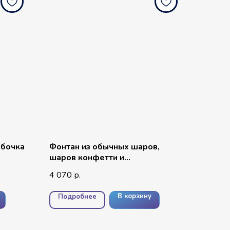
абочка
Фонтан из обычных шаров,
шаров конфетти и
фольгированной цифры
4 070
р.
В корзину
Подробнее