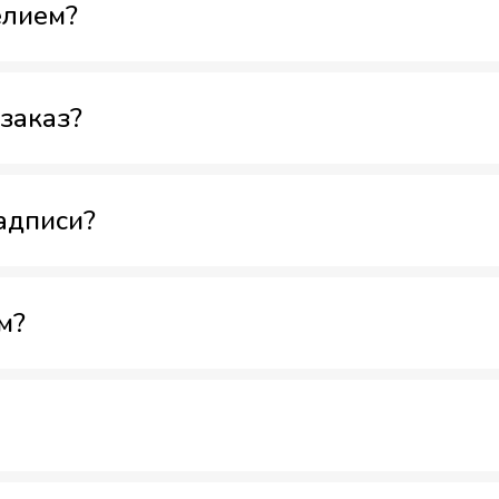
елием?
заказ?
адписи?
м?