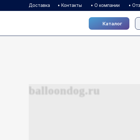
Доставка
• Контакты
• О компании
• От
Каталог
Каталог
balloondog.ru