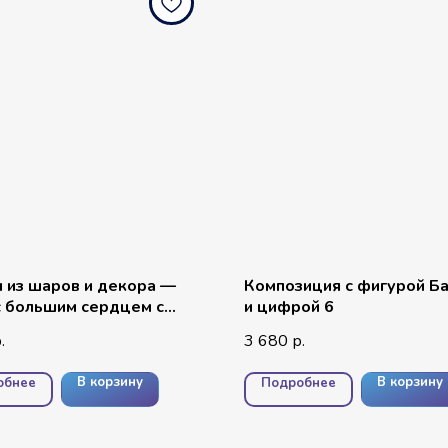
 из шаров и декора —
Композиция с фигурой Б
 большим сердцем с
и цифрой 6
ью, хромом и конфетти
3 680
.
р.
В корзину
В корзину
обнее
Подробнее