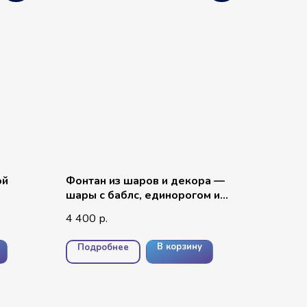
ой
Фонтан из шаров и декора —
шары с баблс, единорогом и
однотонными шарами
4 400
р.
В корзину
Подробнее