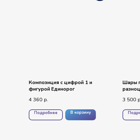
Композиция с цифрой 1 и
Шары п
фигурой Единорог
разно
шаров,
4 360
3 500
р.
р
Единор
В корзину
Подробнее
Подр