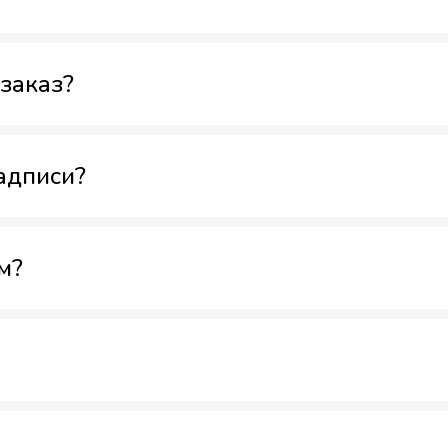
заказ?
адписи?
м?