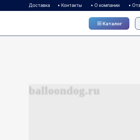
Доставка
• Контакты
• О компании
• От
Каталог
Каталог
balloondog.ru