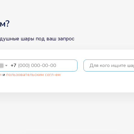
м?
здушные шары под ваш запрос
+7
Для кого ищите ш
и
и
пользовательским согл-ем