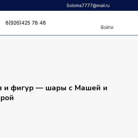
Soloma7777@mail.ru
8(926)425 78 48
8(926)425 78 48
Войти
в и фигур — шары с Машей и
фрой