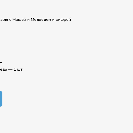
шары с Машей и Медведем и цифрой
т
едь — 1 шт