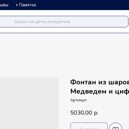
зывы
• Памятка
balloondog.ru
Фонтан из шаро
Медведем и ци
Артикул:
5030,00
р.