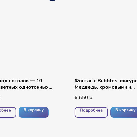
од потолок — 10
Фонтан с Bubbles, фигур
цветных однотонных
Медведь, хромовыми и
 большая фигура
простыми шарами
6 850
.
р.
ог, дождик
В корзину
В корзину
обнее
Подробнее