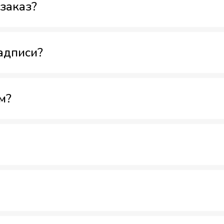
заказ?
адписи?
м?