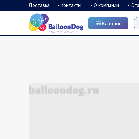
Доставка
• Контакты
• О компании
• От
Каталог
Каталог
balloondog.ru