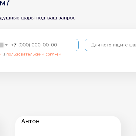
м?
здушные шары под ваш запрос
+7
Для кого ищите ш
и
и
пользовательским согл-ем
Антон