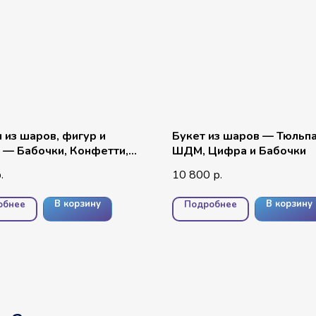
 из шаров, фигур и
Букет из шаров — Тюльп
— Бабочки, Конфетти,
ШДМ, Цифра и Бабочки
ые и Цифра
10 800
.
р.
В корзину
В корзину
обнее
Подробнее