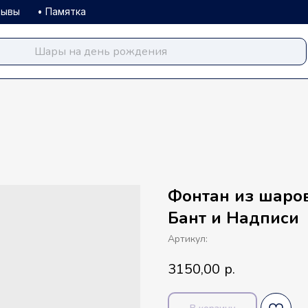
зывы
• Памятка
balloondog.ru
Фонтан из шаро
Бант и Надписи
Артикул:
3150,00
р.