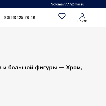
Soloma7777@mail.ru
8(926)425 78 48
8(926)425 78 48
Войти
в и большой фигуры — Хром,