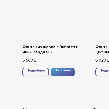
Фонтан из шаров с Bubbles и
Фонтан
мини-сердцами
цифры 
Обычн
5 560
8 020
р.
р
В корзину
Подробнее
Подр