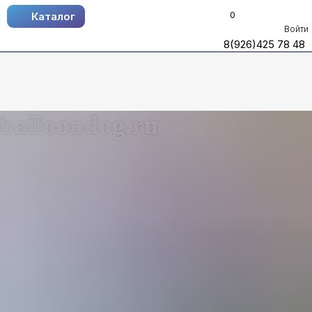
0
Каталог
Каталог
Войти
8(926)425 78 48
8(926)425 78 48
balloondog.ru