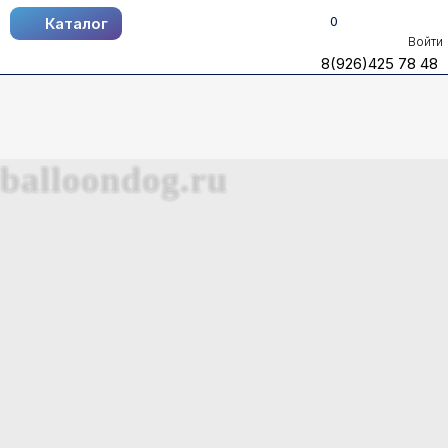
0
Каталог
Каталог
Войти
8(926)425 78 48
8(926)425 78 48
balloondog.ru