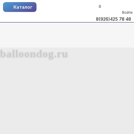
0
Каталог
Каталог
Войти
8(926)425 78 48
8(926)425 78 48
balloondog.ru