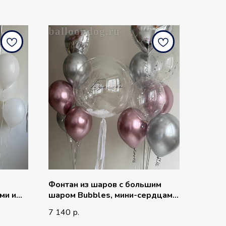
balloondog.ru
Фонтан из шаров с большим
ми и
шаром Bubbles, мини-сердцами,
хромовыми шарами и шарами с
7 140
р.
конфетти