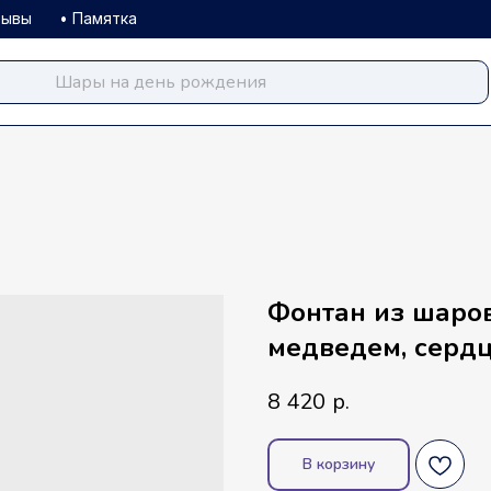
зывы
• Памятка
balloondog.ru
Фонтан из шаро
медведем, серд
8 420
р.
В корзину