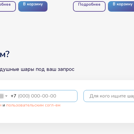
В корзину
В корзину
обнее
Подробнее
м?
здушные шары под ваш запрос
+7
Для кого ищите ш
и
и
пользовательским согл-ем