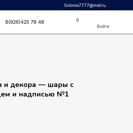
Soloma7777@mail.ru
8(926)425 78 48
0
8(926)425 78 48
Войти
в и декора — шары с
цем и надписью №1