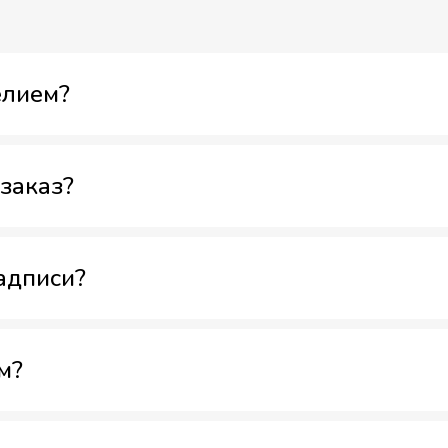
елием?
заказ?
адписи?
м?