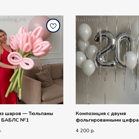
ondog.ru
balloondog.ru
из шаров — Тюльпаны
Композиция с двумя
 БАБЛС №1
фольгированными цифра
однотонными шарами
4 200
.
р.