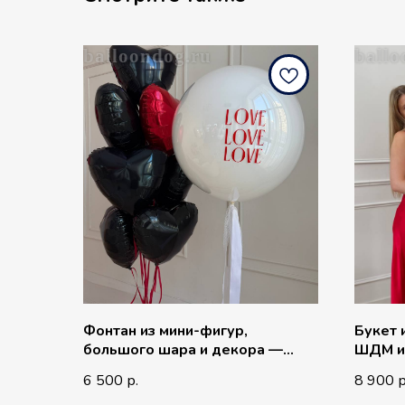
balloondog.ru
ballo
Фонтан из мини-фигур,
Букет 
большого шара и декора —
ШДМ и
Мини сердца, БАБЛС, Надпись и
6 500
8 900
р.
р
Наклейка