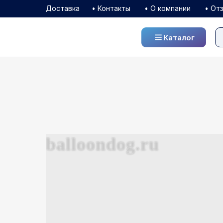
Доставка
• Контакты
• О компании
• От
Каталог
Каталог
balloondog.ru