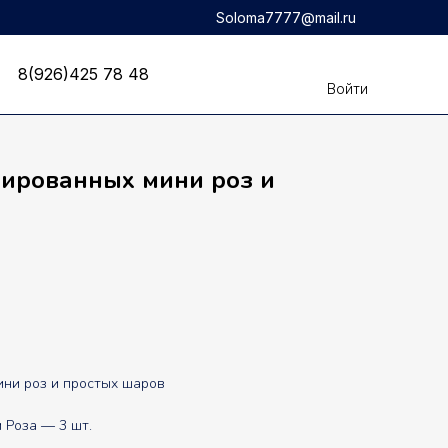
Soloma7777@mail.ru
8(926)425 78 48
8(926)425 78 48
Войти
гированных мини роз и
ни роз и простых шаров
 Роза — 3 шт.