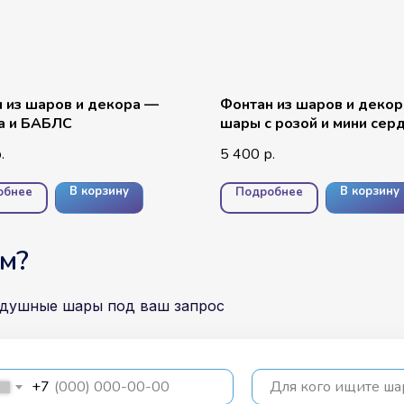
 из шаров и декора —
Фонтан из шаров и деко
а и БАБЛС
шары с розой и мини сер
5 400
.
р.
В корзину
В корзину
обнее
Подробнее
м?
здушные шары под ваш запрос
+7
Для кого ищите ш