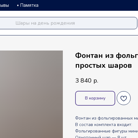
зывы
• Памятка
balloondog.ru
Фонтан из фоль
простых шаров
3 840
р.
В корзину
Фонтан из фольгированных ми
В состав комплекта входит:
Фольгированные фигуры мини
Однотонный шар — 8 шт.