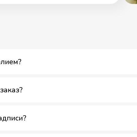
елием?
заказ?
адписи?