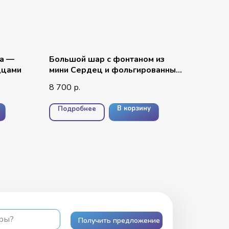
ра —
Большой шар с фонтаном из
дцами
мини Сердец и фольгированных
цифр
8 700
р.
В корзину
Подробнее
ары?
Получить предложение