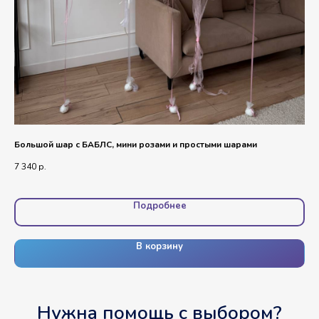
Большой шар с БАБЛС, мини розами и простыми шарами
Фо
7 340
р.
3 7
Подробнее
В корзину
Нужна помощь с выбором?