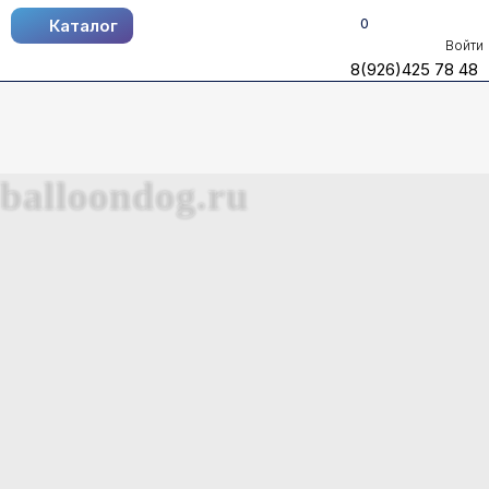
0
Каталог
Каталог
Войти
8(926)425 78 48
8(926)425 78 48
balloondog.ru