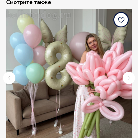
Смотрите также
balloondog.ru
b