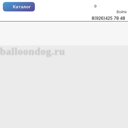
0
Каталог
Каталог
Войти
8(926)425 78 48
8(926)425 78 48
balloondog.ru