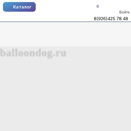
0
Каталог
Каталог
Войти
8(926)425 78 48
8(926)425 78 48
balloondog.ru