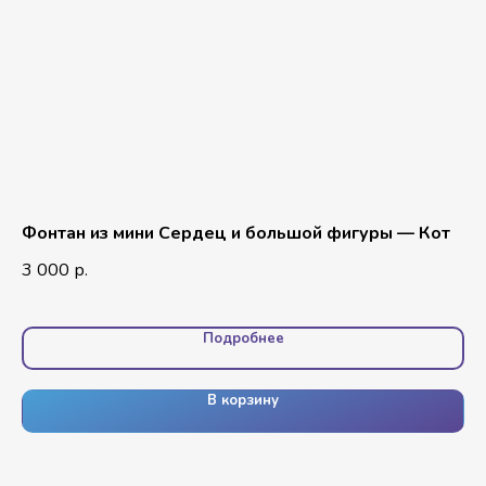
и
Фонтан из мини Сердец и большой фигуры — Кот
Фо
се
3 000
р.
3 
Подробнее
В корзину