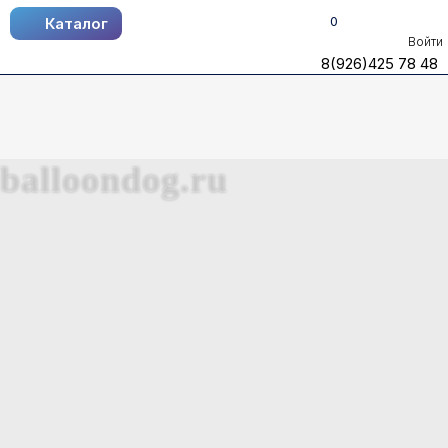
0
Каталог
Каталог
Войти
8(926)425 78 48
8(926)425 78 48
balloondog.ru