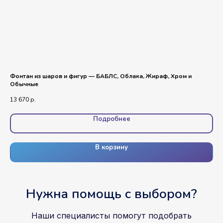
Фонтан из шаров и фигур — БАБЛС, Облака, Жираф, Хром и
Ком
Обычные
хр
13 670
р.
4 8
Подробнее
В корзину
Нужна помощь с выбором?
Наши специалисты помогут подобрать