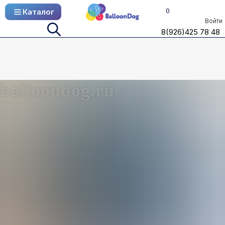
0
Каталог
Каталог
Войти
8(926)425 78 48
8(926)425 78 48
balloondog.ru