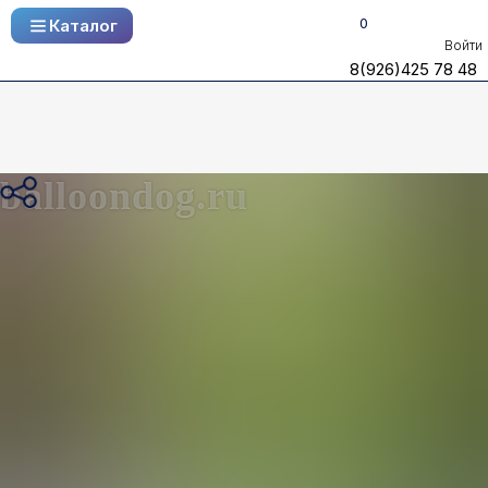
0
Каталог
Каталог
Войти
8(926)425 78 48
8(926)425 78 48
balloondog.ru