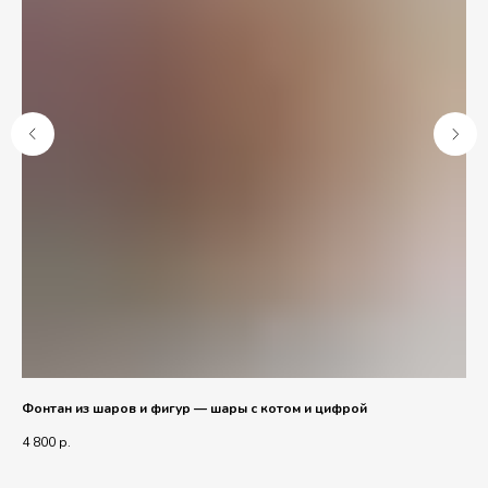
Фонтан из шаров и фигур — шары с котом и цифрой
Фо
хр
4 800
р.
3 6