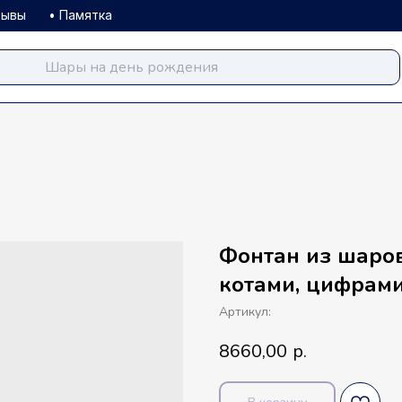
зывы
• Памятка
balloondog.ru
Фонтан из шаров
котами, цифрам
Артикул:
8660,00
р.