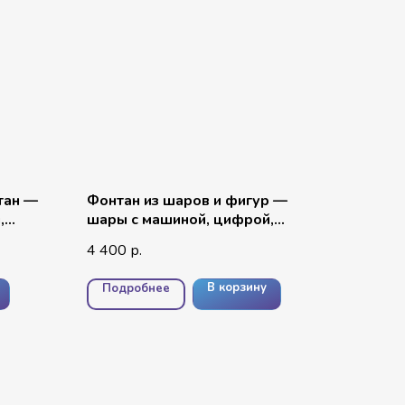
тан —
Фонтан из шаров и фигур —
,
шары с машиной, цифрой,
ра
хромом и мини элементами
4 400
р.
В корзину
Подробнее