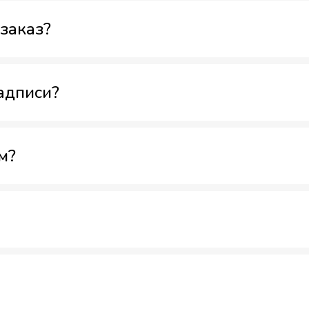
заказ?
адписи?
м?