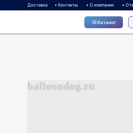
Доставка
• Контакты
• О компании
• От
Каталог
Каталог
balloondog.ru