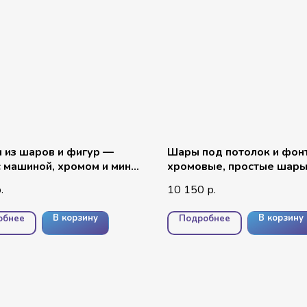
 из шаров и фигур —
Шары под потолок и фон
 машиной, хромом и мини
хромовые, простые шары
нтами
звезда с надписью и циф
10 150
.
р.
В корзину
В корзину
обнее
Подробнее