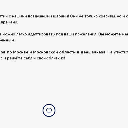
ии с нашими воздушными шарами! Они не только красивы, но и сп
 времени.
е можно легко адаптировать под ваши пожелания.
Вы можете мен
бенным.
в по Москве и Московской области в день заказа.
Не упустит
и радуйте себя и своих близких!
ondog.ru
balloondog.ru