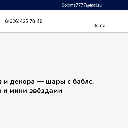
Soloma7777@mail.ru
8(926)425 78 48
8(926)425 78 48
Войти
 и декора — шары с баблс,
и и мини звёздами