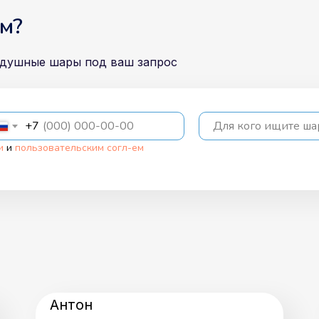
м?
здушные шары под ваш запрос
+7
Для кого ищите ш
и
и
пользовательским согл-ем
Антон