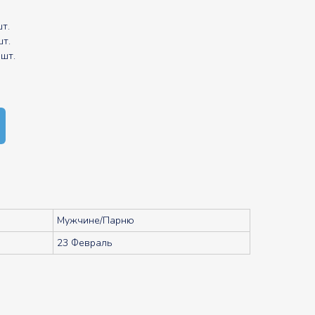
т.
т.
шт.
Мужчине/Парню
23 Февраль