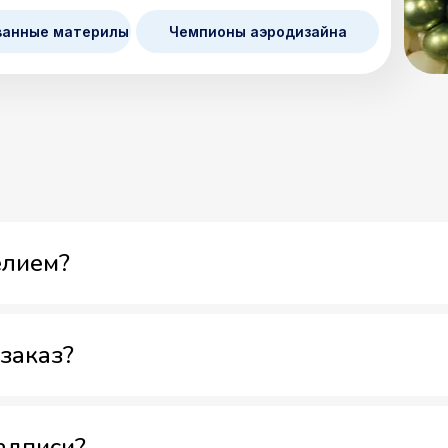
ванные материлы
Чемпионы аэродизайна
елием?
заказ?
адписи?