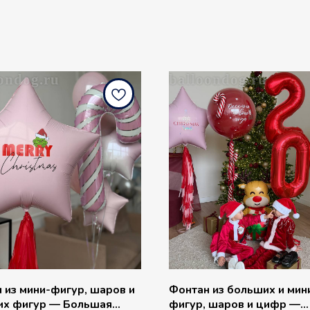
ondog.ru
balloondog.ru
 из мини-фигур, шаров и
Фонтан из больших и мин
их фигур — Большая
фигур, шаров и цифр —