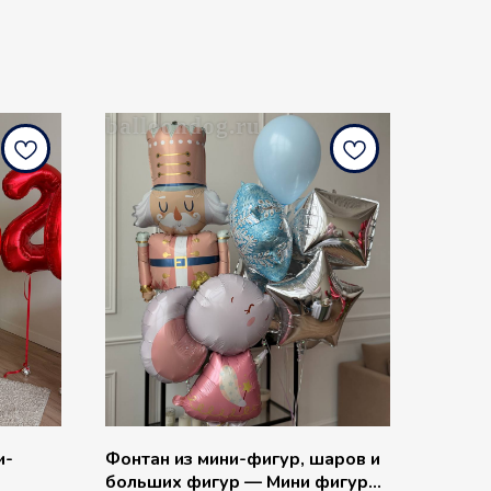
balloondog.ru
и-
Фонтан из мини-фигур, шаров и
больших фигур — Мини фигуры,