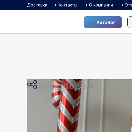
Доставка
• Контакты
• О компании
• От
Каталог
Каталог
balloondog.ru