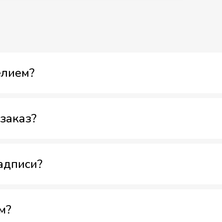
елием?
заказ?
адписи?
м?