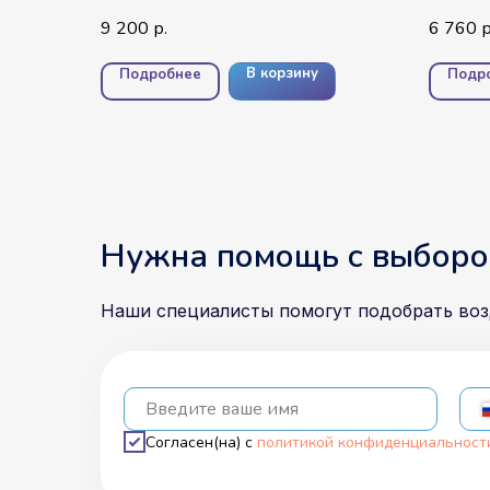
надписью, Тишью и 3 Подарка
звезда
9 200
6 760
р.
р
Конфет
Обычн
В корзину
Подробнее
Подр
Нужна помощь с выборо
Наши специалисты помогут подобрать во
Введите ваше имя
Согласен(на) с
политикой конфиденциальност