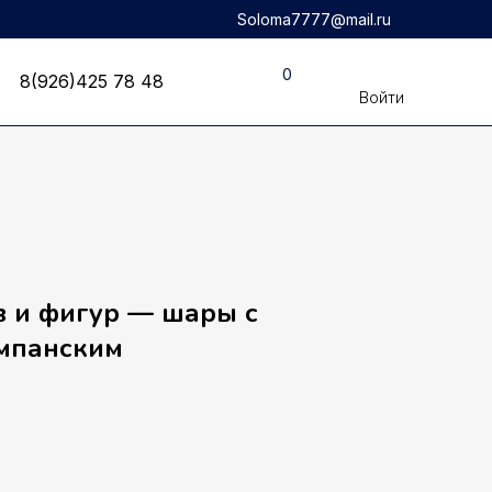
Soloma7777@mail.ru
8(926)425 78 48
0
8(926)425 78 48
Войти
в и фигур — шары с
мпанским