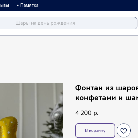
зывы
• Памятка
balloondog.ru
Фонтан из шаро
конфетами и ша
4 200
р.
В корзину