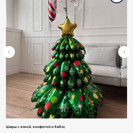
Шары с елкой, конфетой и баблс
Фо