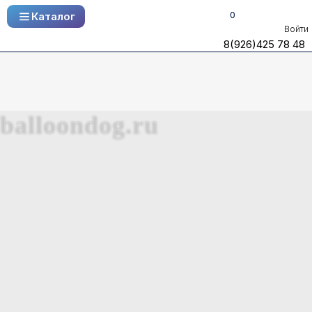
0
Каталог
Каталог
Войти
8(926)425 78 48
8(926)425 78 48
balloondog.ru