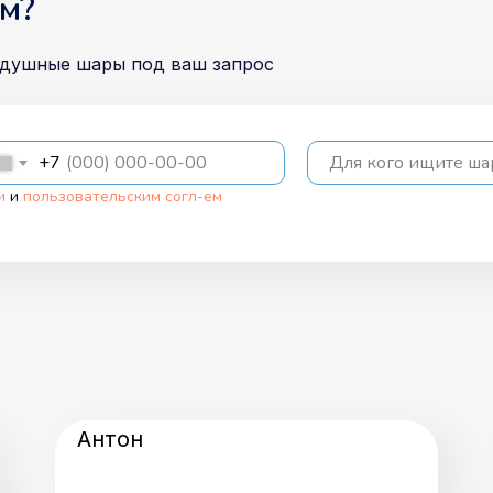
м?
здушные шары под ваш запрос
+7
Для кого ищите ш
и
и
пользовательским согл-ем
Антон