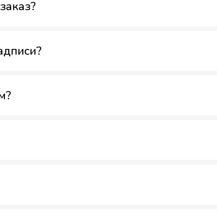
заказ?
адписи?
м?