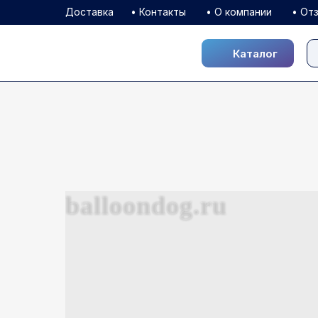
Доставка
• Контакты
• О компании
• От
Каталог
Каталог
balloondog.ru