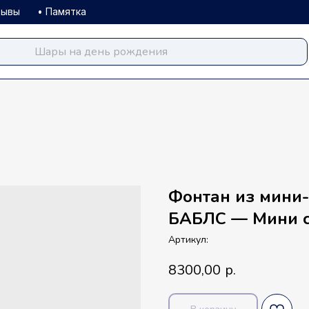
зывы
• Памятка
balloondog.ru
Фонтан из мини-
БАБЛС — Мини с
Артикул:
8300,00
р.