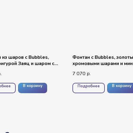
 из шаров с Bubbles,
Фонтан с Bubbles, золот
игурой Заяц и шаром с
хромовыми шарами и мин
тти
звёздами
7 070
.
р.
В корзину
В корзину
обнее
Подробнее