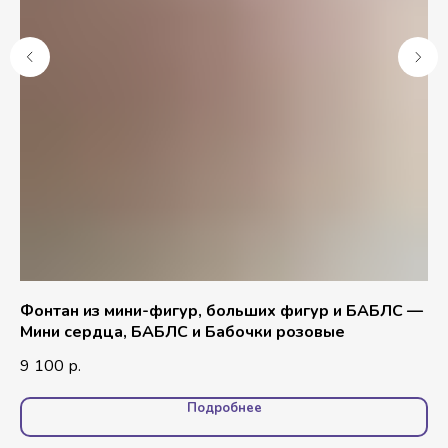
Фонтан из мини-фигур, больших фигур и БАБЛС —
Ко
Мини сердца, БАБЛС и Бабочки розовые
хр
9 100
3 
р.
Подробнее