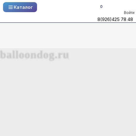
0
Каталог
Каталог
Войти
8(926)425 78 48
8(926)425 78 48
balloondog.ru