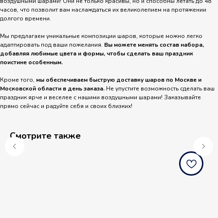
воздушными шарами! Они не только красивы, но и способны летать до 48
часов, что позволит вам наслаждаться их великолепием на протяжении
долгого времени.
Мы предлагаем уникальные композиции шаров, которые можно легко
адаптировать под ваши пожелания.
Вы можете менять состав набора,
добавляя любимые цвета и формы, чтобы сделать ваш праздник
поистине особенным.
Кроме того,
мы обеспечиваем быструю доставку шаров по Москве и
Московской области в день заказа.
Не упустите возможность сделать ваш
праздник ярче и веселее с нашими воздушными шарами! Заказывайте
прямо сейчас и радуйте себя и своих близких!
Смотрите также
balloondog.ru
b