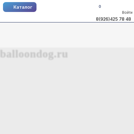
0
Каталог
Каталог
Войти
8(926)425 78 48
8(926)425 78 48
balloondog.ru