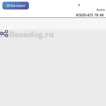
0
Каталог
Каталог
Войти
8(926)425 78 48
8(926)425 78 48
balloondog.ru