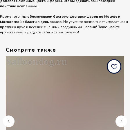
добавляя любимые цвета и формы, чтобы сделать ваш праздник
поистине особенным.
Кроме того,
мы обеспечиваем быструю доставку шаров по Москве и
Московской области в день заказа.
Не упустите возможность сделать ваш
праздник ярче и веселее с нашими воздушными шарами! Заказывайте
прямо сейчас и радуйте себя и своих близких!
Смотрите также
balloondog.ru
b